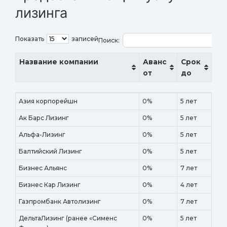
лизинга
Показать
записей
Поиск:
Название компании
Аванс
Срок
от
до
Название компании
Аванс
Срок
Азия корпорейшн
0%
5 лет
от
до
Ак Барс Лизинг
0%
5 лет
Альфа-Лизинг
0%
5 лет
Балтийский Лизинг
0%
5 лет
Бизнес Альянс
0%
7 лет
Бизнес Кар Лизинг
0%
4 лет
Газпромбанк Автолизинг
0%
7 лет
ДельтаЛизинг (ранее «Сименс
0%
5 лет