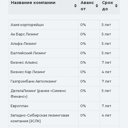
Название компании
Аванс
Срок
от
до
Название компании
Аванс
Срок
Азия корпорейшн
0%
5 лет
от
до
Ак Барс Лизинг
0%
5 лет
Альфа-Лизинг
0%
5 лет
Балтийский Лизинг
0%
5 лет
Бизнес Альянс
0%
7 лет
Бизнес Кар Лизинг
0%
4 лет
Газпромбанк Автолизинг
0%
7 лет
ДельтаЛизинг (ранее «Сименс
0%
5 лет
Финанс»)
Европлан
0%
7 лет
Западно-Сибирская лизинговая
0%
4 лет
компания (ЗСЛК)