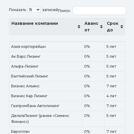
Показать
записей
Поиск:
Название компании
Аванс
Срок
от
до
Название компании
Аванс
Срок
Азия корпорейшн
0%
5 лет
от
до
Ак Барс Лизинг
0%
5 лет
Альфа-Лизинг
0%
5 лет
Балтийский Лизинг
0%
5 лет
Бизнес Альянс
0%
7 лет
Бизнес Кар Лизинг
0%
4 лет
Газпромбанк Автолизинг
0%
7 лет
ДельтаЛизинг (ранее «Сименс
0%
5 лет
Финанс»)
Европлан
0%
7 лет