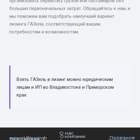
организовать перевозку грузов или пассажиров без
больших первоначальных затрат. Обращайтесь к нам, и
мы поможем вам подобрать наилучший вариант
лизинга ГАЗели, соответствующий вашим
потребностям и возможностям.
Взять ГАЗель в лизинг можно юридическим
лицам и ИП во Владивостоке и Приморском
крае
О нас
О компании
Полезное
support@leasingber.ru
Поддержка