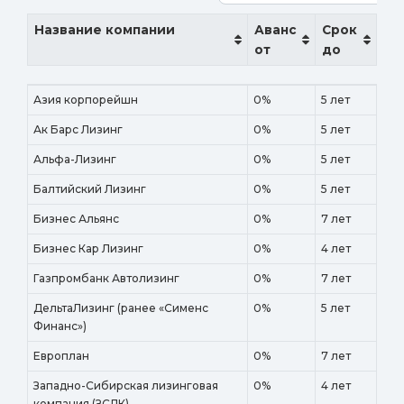
Название компании
Аванс
Срок
от
до
Название компании
Аванс
Срок
Азия корпорейшн
0%
5 лет
от
до
Ак Барс Лизинг
0%
5 лет
Альфа-Лизинг
0%
5 лет
Балтийский Лизинг
0%
5 лет
Бизнес Альянс
0%
7 лет
Бизнес Кар Лизинг
0%
4 лет
Газпромбанк Автолизинг
0%
7 лет
ДельтаЛизинг (ранее «Сименс
0%
5 лет
Финанс»)
Европлан
0%
7 лет
Западно-Сибирская лизинговая
0%
4 лет
компания (ЗСЛК)