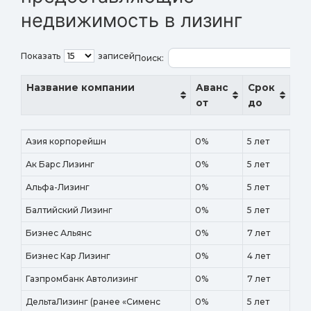
недвижимость в лизинг
Показать
записей
Поиск:
Название компании
Аванс
Срок
от
до
Название компании
Аванс
Срок
Азия корпорейшн
0%
5 лет
от
до
Ак Барс Лизинг
0%
5 лет
Альфа-Лизинг
0%
5 лет
Балтийский Лизинг
0%
5 лет
Бизнес Альянс
0%
7 лет
Бизнес Кар Лизинг
0%
4 лет
Газпромбанк Автолизинг
0%
7 лет
ДельтаЛизинг (ранее «Сименс
0%
5 лет