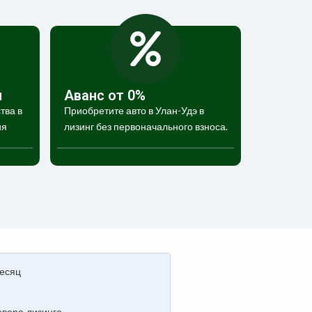
и
Аванс от 0%
тва в
Приобретите авто в Улан-Удэ в
ия
лизинг без первоначального взноса.
есяц