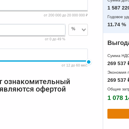
Сумма дого
1 587 22
от 200 000 до 20 000 000 ₽
Годовое у
11.74 %
%
от 0 до 49 %
Выгода
Сумма НДС 
269 537 
от 12 до 60 мес.
Экономия п
т ознакомительный
269 537 
 являются офертой
Общие зат
1 078 1