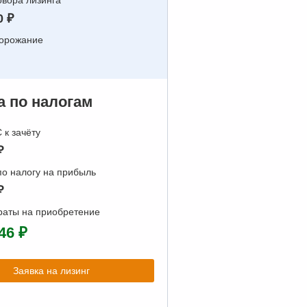
вора лизинга
0 ₽
дорожание
 по налогам
к зачёту
₽
о налогу на прибыль
₽
раты на приобретение
46 ₽
Заявка на лизинг