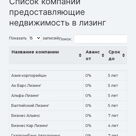
Список компаний
предоставляющие
недвижимость в лизинг
Показать
записей
Поиск:
Название компании
Аванс
Срок
от
до
Название компании
Аванс
Срок
Азия корпорейшн
0%
5 лет
от
до
Ак Барс Лизинг
0%
5 лет
Альфа-Лизинг
0%
5 лет
Балтийский Лизинг
0%
5 лет
Бизнес Альянс
0%
7 лет
Бизнес Кар Лизинг
0%
4 лет
Газпромбанк Автолизинг
0%
7 лет