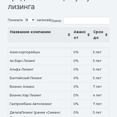
лизинга
Показать
записей
Поиск:
Название компании
Аванс
Срок
от
до
Название компании
Аванс
Срок
Азия корпорейшн
0%
5 лет
от
до
Ак Барс Лизинг
0%
5 лет
Альфа-Лизинг
0%
5 лет
Балтийский Лизинг
0%
5 лет
Бизнес Альянс
0%
7 лет
Бизнес Кар Лизинг
0%
4 лет
Газпромбанк Автолизинг
0%
7 лет
ДельтаЛизинг (ранее «Сименс
0%
5 лет