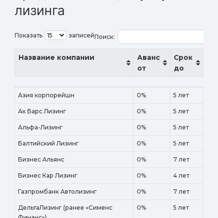
лизинга
Показать
записей
Поиск:
Название компании
Аванс
Срок
от
до
Название компании
Аванс
Срок
Азия корпорейшн
0%
5 лет
от
до
Ак Барс Лизинг
0%
5 лет
Альфа-Лизинг
0%
5 лет
Балтийский Лизинг
0%
5 лет
Бизнес Альянс
0%
7 лет
Бизнес Кар Лизинг
0%
4 лет
Газпромбанк Автолизинг
0%
7 лет
ДельтаЛизинг (ранее «Сименс
0%
5 лет
Финанс»)