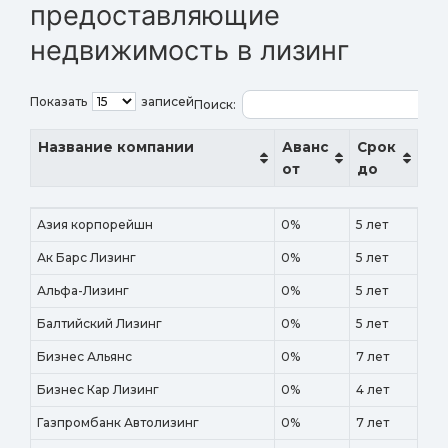
предоставляющие
недвижимость в лизинг
Показать
записей
Поиск:
Название компании
Аванс
Срок
от
до
Название компании
Аванс
Срок
Азия корпорейшн
0%
5 лет
от
до
Ак Барс Лизинг
0%
5 лет
Альфа-Лизинг
0%
5 лет
Балтийский Лизинг
0%
5 лет
Бизнес Альянс
0%
7 лет
Бизнес Кар Лизинг
0%
4 лет
Газпромбанк Автолизинг
0%
7 лет