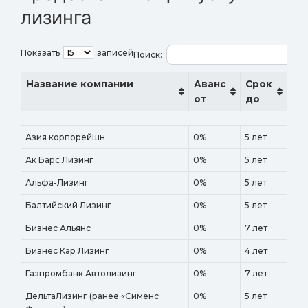
лизинга
Показать
записей
Поиск:
Название компании
Аванс
Срок
от
до
Название компании
Аванс
Срок
Азия корпорейшн
0%
5 лет
от
до
Ак Барс Лизинг
0%
5 лет
Альфа-Лизинг
0%
5 лет
Балтийский Лизинг
0%
5 лет
Бизнес Альянс
0%
7 лет
Бизнес Кар Лизинг
0%
4 лет
Газпромбанк Автолизинг
0%
7 лет
ДельтаЛизинг (ранее «Сименс
0%
5 лет