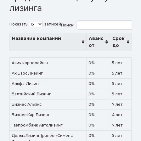
лизинга
Показать
записей
Поиск:
Название компании
Аванс
Срок
от
до
Название компании
Аванс
Срок
Азия корпорейшн
0%
5 лет
от
до
Ак Барс Лизинг
0%
5 лет
Альфа-Лизинг
0%
5 лет
Балтийский Лизинг
0%
5 лет
Бизнес Альянс
0%
7 лет
Бизнес Кар Лизинг
0%
4 лет
Газпромбанк Автолизинг
0%
7 лет
ДельтаЛизинг (ранее «Сименс
0%
5 лет