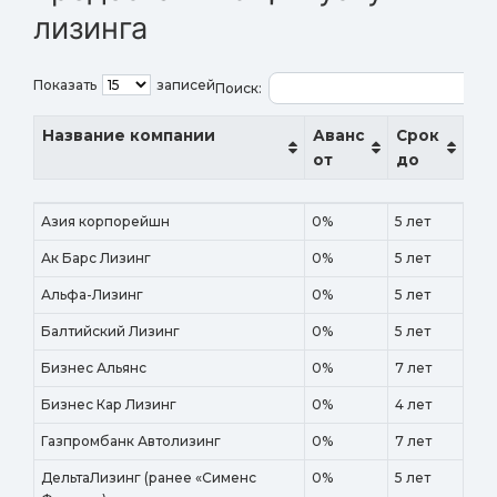
лизинга
Показать
записей
Поиск:
Название компании
Аванс
Срок
от
до
Название компании
Аванс
Срок
Азия корпорейшн
0%
5 лет
от
до
Ак Барс Лизинг
0%
5 лет
Альфа-Лизинг
0%
5 лет
Балтийский Лизинг
0%
5 лет
Бизнес Альянс
0%
7 лет
Бизнес Кар Лизинг
0%
4 лет
Газпромбанк Автолизинг
0%
7 лет
ДельтаЛизинг (ранее «Сименс
0%
5 лет