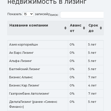
недвижимость в лизинг
Показать
записей
Поиск:
Название компании
Аванс
Срок
от
до
Название компании
Аванс
Срок
Азия корпорейшн
0%
5 лет
от
до
Ак Барс Лизинг
0%
5 лет
Альфа-Лизинг
0%
5 лет
Балтийский Лизинг
0%
5 лет
Бизнес Альянс
0%
7 лет
Бизнес Кар Лизинг
0%
4 лет
Газпромбанк Автолизинг
0%
7 лет
ДельтаЛизинг (ранее «Сименс
0%
5 лет
Финанс»)