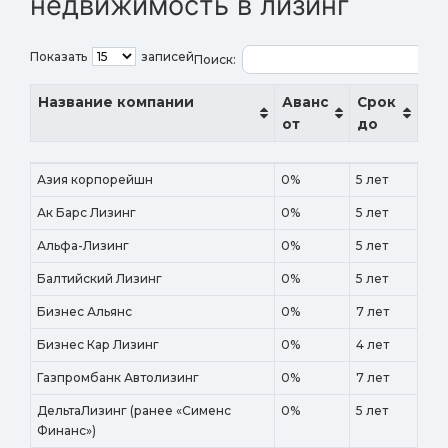
недвижимость в лизинг
Показать
записей
Поиск:
Название компании
Аванс
Срок
от
до
Название компании
Аванс
Срок
Азия корпорейшн
0%
5 лет
от
до
Ак Барс Лизинг
0%
5 лет
Альфа-Лизинг
0%
5 лет
Балтийский Лизинг
0%
5 лет
Бизнес Альянс
0%
7 лет
Бизнес Кар Лизинг
0%
4 лет
Газпромбанк Автолизинг
0%
7 лет
ДельтаЛизинг (ранее «Сименс
0%
5 лет
Финанс»)