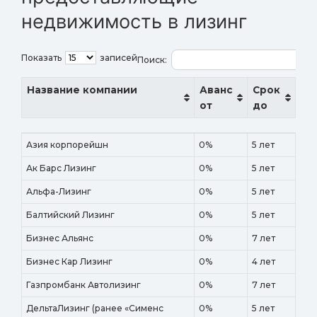
недвижимость в лизинг
Показать
записей
Поиск:
Название компании
Аванс
Срок
от
до
Название компании
Аванс
Срок
Азия корпорейшн
0%
5 лет
от
до
Ак Барс Лизинг
0%
5 лет
Альфа-Лизинг
0%
5 лет
Балтийский Лизинг
0%
5 лет
Бизнес Альянс
0%
7 лет
Бизнес Кар Лизинг
0%
4 лет
Газпромбанк Автолизинг
0%
7 лет
ДельтаЛизинг (ранее «Сименс
0%
5 лет