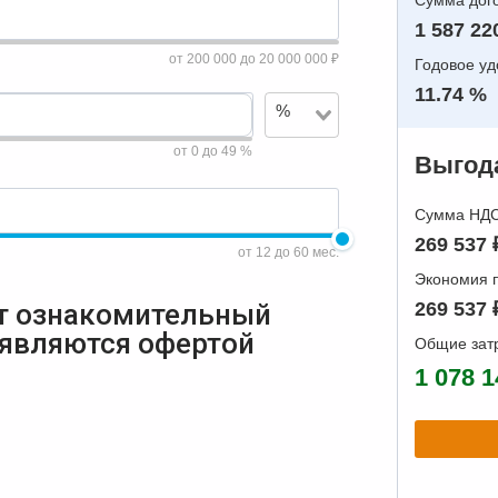
Сумма дого
1 587 22
от 200 000 до 20 000 000 ₽
Годовое у
11.74 %
%
от 0 до 49 %
Выгода
Сумма НДС 
269 537 
от 12 до 60 мес.
Экономия п
т ознакомительный
269 537 
 являются офертой
Общие зат
1 078 1