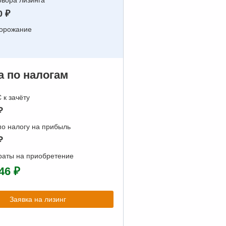
вора лизинга
0 ₽
дорожание
 по налогам
к зачёту
₽
о налогу на прибыль
₽
раты на приобретение
46 ₽
Заявка на лизинг