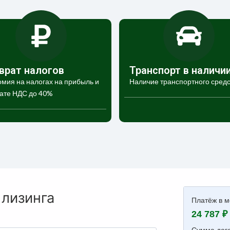
врат налогов
Транспорт в наличи
мия на налогах на прибыль и
Наличие транспортного средс
ате НДС до 40%
 лизинга
Платёж в м
24 787 ₽