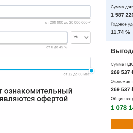
Сумма дого
1 587 22
от 200 000 до 20 000 000 ₽
Годовое у
11.74 %
%
от 0 до 49 %
Выгода
Сумма НДС 
269 537 
от 12 до 60 мес.
Экономия п
т ознакомительный
269 537 
 являются офертой
Общие зат
1 078 1