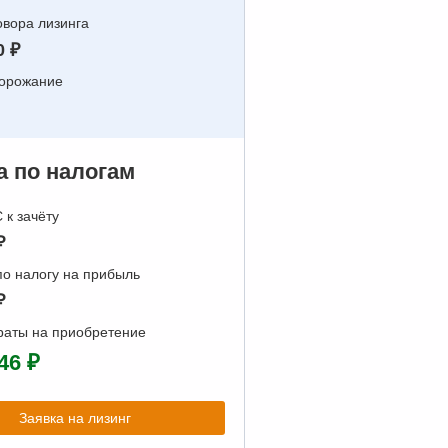
вора лизинга
0 ₽
дорожание
 по налогам
к зачёту
₽
о налогу на прибыль
₽
раты на приобретение
46 ₽
Заявка на лизинг