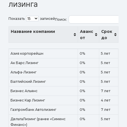
лизинга
Показать
записей
Поиск:
Название компании
Аванс
Срок
от
до
Название компании
Аванс
Срок
Азия корпорейшн
0%
5 лет
от
до
Ак Барс Лизинг
0%
5 лет
Альфа-Лизинг
0%
5 лет
Балтийский Лизинг
0%
5 лет
Бизнес Альянс
0%
7 лет
Бизнес Кар Лизинг
0%
4 лет
Газпромбанк Автолизинг
0%
7 лет
ДельтаЛизинг (ранее «Сименс
0%
5 лет
Финанс»)