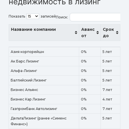
недвижимость в лизинг
Показать
записей
Поиск:
Название компании
Аванс
Срок
от
до
Название компании
Аванс
Срок
Азия корпорейшн
0%
5 лет
от
до
Ак Барс Лизинг
0%
5 лет
Альфа-Лизинг
0%
5 лет
Балтийский Лизинг
0%
5 лет
Бизнес Альянс
0%
7 лет
Бизнес Кар Лизинг
0%
4 лет
Газпромбанк Автолизинг
0%
7 лет
ДельтаЛизинг (ранее «Сименс
0%
5 лет
Финанс»)