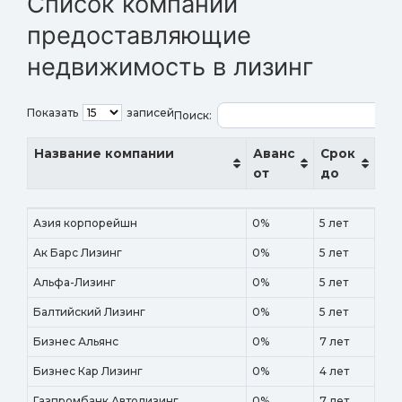
Список компаний
предоставляющие
недвижимость в лизинг
Показать
записей
Поиск:
Название компании
Аванс
Срок
от
до
Название компании
Аванс
Срок
Азия корпорейшн
0%
5 лет
от
до
Ак Барс Лизинг
0%
5 лет
Альфа-Лизинг
0%
5 лет
Балтийский Лизинг
0%
5 лет
Бизнес Альянс
0%
7 лет
Бизнес Кар Лизинг
0%
4 лет
Газпромбанк Автолизинг
0%
7 лет