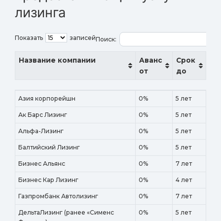
лизинга
Показать
записей
Поиск:
Название компании
Аванс
Срок
от
до
Название компании
Аванс
Срок
Азия корпорейшн
0%
5 лет
от
до
Ак Барс Лизинг
0%
5 лет
Альфа-Лизинг
0%
5 лет
Балтийский Лизинг
0%
5 лет
Бизнес Альянс
0%
7 лет
Бизнес Кар Лизинг
0%
4 лет
Газпромбанк Автолизинг
0%
7 лет
ДельтаЛизинг (ранее «Сименс
0%
5 лет