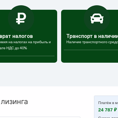
врат налогов
Транспорт в наличи
мия на налогах на прибыль и
Наличие транспортного средс
ате НДС до 40%
 лизинга
Платёж в м
24 787 ₽