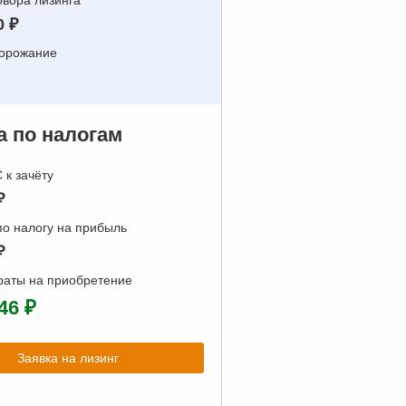
вора лизинга
0 ₽
дорожание
 по налогам
к зачёту
₽
о налогу на прибыль
₽
раты на приобретение
46 ₽
Заявка на лизинг