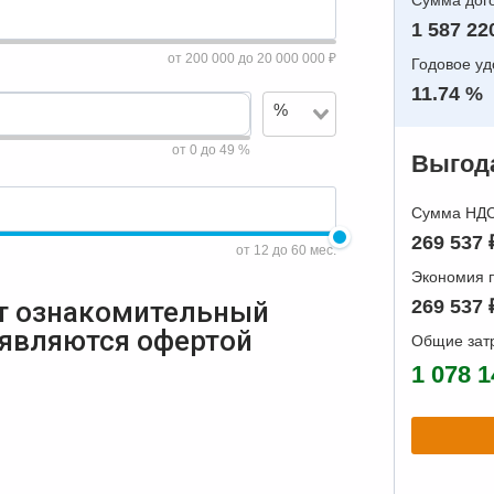
Сумма дого
1 587 22
от 200 000 до 20 000 000 ₽
Годовое у
11.74 %
%
от 0 до 49 %
Выгода
Сумма НДС 
269 537 
от 12 до 60 мес.
Экономия п
т ознакомительный
269 537 
 являются офертой
Общие зат
1 078 1