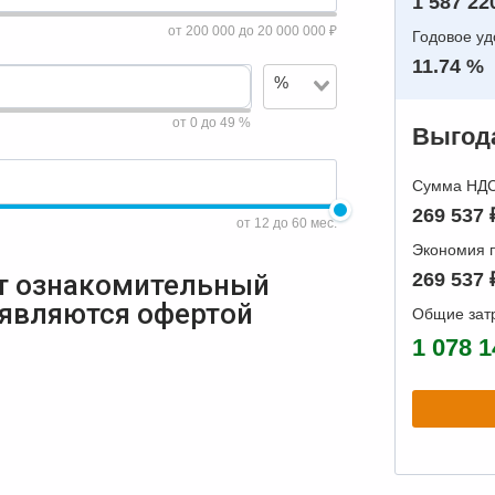
1 587 22
от 200 000 до 20 000 000 ₽
Годовое у
11.74 %
%
от 0 до 49 %
Выгода
Сумма НДС 
269 537 
от 12 до 60 мес.
Экономия п
т ознакомительный
269 537 
 являются офертой
Общие зат
1 078 1