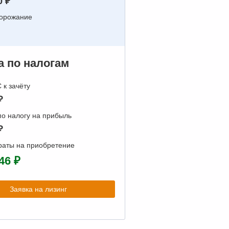
0 ₽
дорожание
 по налогам
к зачёту
₽
о налогу на прибыль
₽
раты на приобретение
46 ₽
Заявка на лизинг