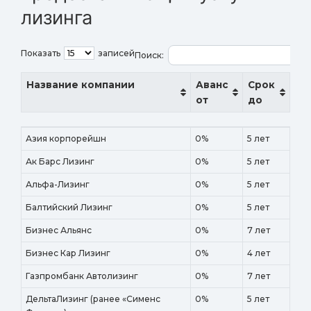
лизинга
Показать
записей
Поиск:
Название компании
Аванс
Срок
от
до
Название компании
Аванс
Срок
Азия корпорейшн
0%
5 лет
от
до
Ак Барс Лизинг
0%
5 лет
Альфа-Лизинг
0%
5 лет
Балтийский Лизинг
0%
5 лет
Бизнес Альянс
0%
7 лет
Бизнес Кар Лизинг
0%
4 лет
Газпромбанк Автолизинг
0%
7 лет
ДельтаЛизинг (ранее «Сименс
0%
5 лет