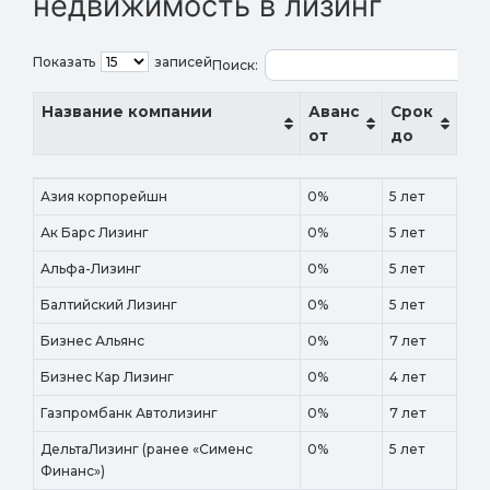
недвижимость в лизинг
Показать
записей
Поиск:
Название компании
Аванс
Срок
от
до
Название компании
Аванс
Срок
Азия корпорейшн
0%
5 лет
от
до
Ак Барс Лизинг
0%
5 лет
Альфа-Лизинг
0%
5 лет
Балтийский Лизинг
0%
5 лет
Бизнес Альянс
0%
7 лет
Бизнес Кар Лизинг
0%
4 лет
Газпромбанк Автолизинг
0%
7 лет
ДельтаЛизинг (ранее «Сименс
0%
5 лет
Финанс»)